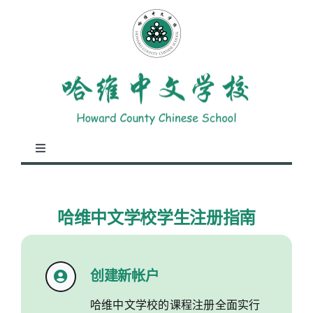
跳
至
内
容
切
换
学校概况
导
航
哈维中文学校学生注册指南
教学安排
创建新帐户
学生园地
哈维中文学校的课程注册全面实行