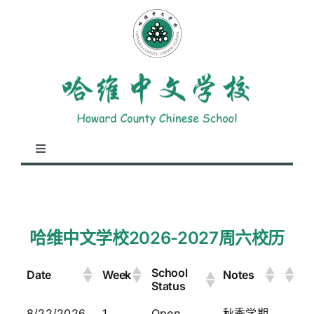
跳
至
内
容
切
换
学校概况
导
航
教学安排
哈维中文学校2026-2027周六校历
School
Date
Week
Notes
学生园地
Status
8/22/2026
1
Open
秋季学期