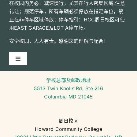
在校园内务必：减速慢行，尤其在行人密集区域,注意
礼让；规范停车，所有车辆必须停放在指定车位，禁
止在非停车区域停放；停车指引：HCC周日校区可使
用EAST GARAGE及LOT A停车场。
安全校园，人人有责。感谢您的理解与配合！
切
换
课程介绍
导
学校总部及邮政地址
航
5513 Twin Knolls Rd, Ste 216
课程课表
Columbia MD 21045
常用表格
周日校区
Howard Community College
校历