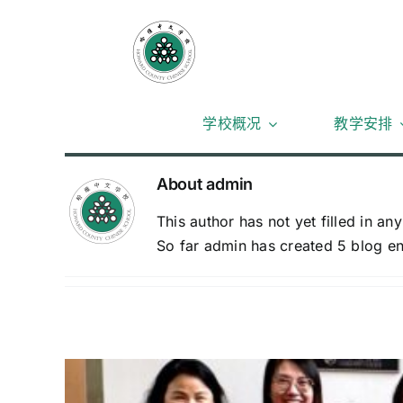
跳
至
内
容
学校概况
教学安排
About
admin
This author has not yet filled in any
So far admin has created 5 blog en