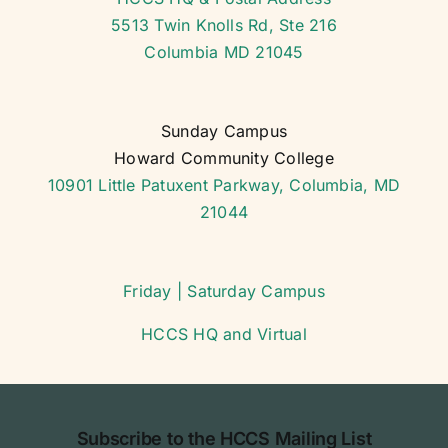
5513 Twin Knolls Rd, Ste 216
Course Schedule
Columbia MD 21045
General Forms
Sunday Campus
Howard Community College
School Calendar
10901 Little Patuxent Parkway, Columbia, MD
21044
Codes and Policy
Friday | Saturday Campus
Business Sponsors
HCCS HQ and Virtual
Subscribe to the HCCS Mailing List