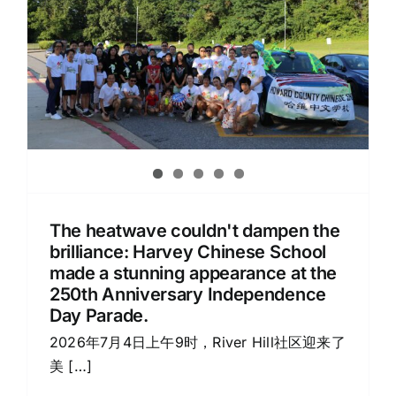
Discover Community
News Room
Registration System
Search
for:
The heatwave couldn't dampen the
brilliance: Harvey Chinese School
ZH
made a stunning appearance at the
250th Anniversary Independence
Day Parade.
2026年7月4日上午9时，River Hill社区迎来了
美 […]