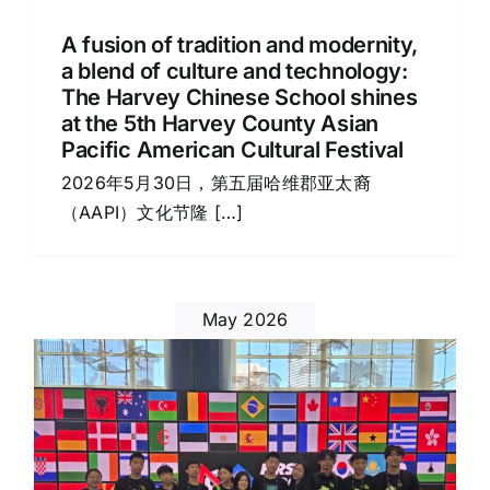
A fusion of tradition and modernity,
a blend of culture and technology:
The Harvey Chinese School shines
at the 5th Harvey County Asian
Pacific American Cultural Festival
2026年5月30日，第五届哈维郡亚太裔
（AAPI）文化节隆 […]
May 2026