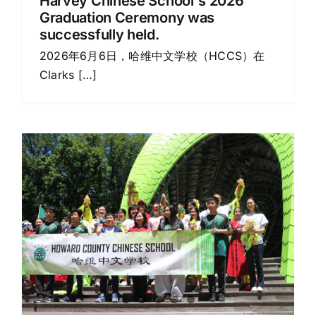
Harvey Chinese School's 2026
Graduation Ceremony was
successfully held.
2026年6月6日，哈维中文学校（HCCS）在
Clarks […]